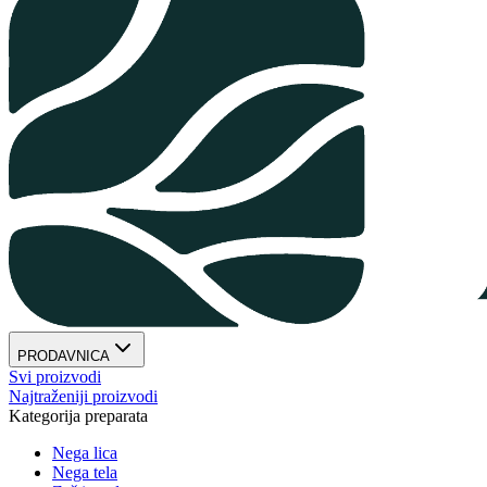
PRODAVNICA
Svi proizvodi
Najtraženiji proizvodi
Kategorija preparata
Nega lica
Nega tela