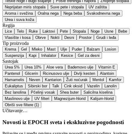
Teške noge i dugo stajanje
Posle treninga i napora
Znojenje stopala
Neprijatan miris stopala
Suve pete i stopala
UV zaštita
Aroma i svežina
Oralna nega
Nega beba
Svakodnevna nega
Urea i suva koža
Regija
Lice
Telo
Ruke
Laktovi
Pete
Stopala
Noge
Usne
Bebe
Vlasište i kosa
Obrve
Nokti
Desni
Prostor
Grudi i leđa
Tip proizvoda
Krema
Gel
Mleko
Mast
Ulje
Puder
Balzam
Losion
Suspenzija
Kapi
Inhalator
Kesice
Gel za desni
Sastojak
Urea 5%
Urea 10%
Aloe vera
Bademovo ulje
Vitamin E
Pantenol
Glicerin
Ricinusovo ulje
Divlji kesten
Alantoin
Hamamelis
Neven
Kantarion
Žuti noćurak
Mentol
Kamfor
Eukaliptus
Sibirski bor
Talk
Cink oksid
Vazelin
Lanolin
Bez lanolina
Pčelinji vosak
Shea buter
Salicilna kiselina
Maslinovo ulje
UV filteri
Magnezijum-hlorid
Kalijum-hlorid
Obriši sve filtere (
1
)
Učitavanje…
Novosti iz EPOCH sveta i ekskluzivne pogodnosti
Prijavite se i među prvima saznajte novosti o proizvodima, korisne