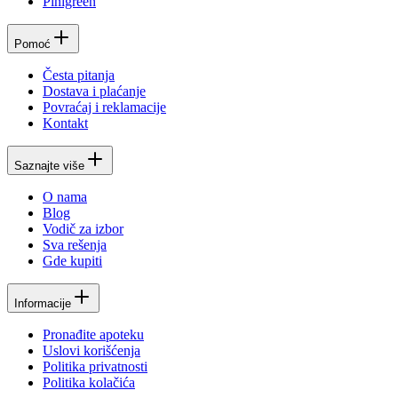
Pinigreen
Pomoć
Česta pitanja
Dostava i plaćanje
Povraćaj i reklamacije
Kontakt
Saznajte više
O nama
Blog
Vodič za izbor
Sva rešenja
Gde kupiti
Informacije
Pronađite apoteku
Uslovi korišćenja
Politika privatnosti
Politika kolačića