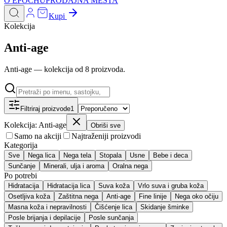
O EPOCHU
PRODAJNA MESTA
Kupi
Kolekcija
Anti-age
Anti-age — kolekcija od 8 proizvoda.
Filtriraj proizvode
1
Kolekcija: Anti-age
Obriši sve
Samo na akciji
Najtraženiji proizvodi
Kategorija
Sve
Nega lica
Nega tela
Stopala
Usne
Bebe i deca
Sunčanje
Minerali, ulja i aroma
Oralna nega
Po potrebi
Hidratacija
Hidratacija lica
Suva koža
Vrlo suva i gruba koža
Osetljiva koža
Zaštitna nega
Anti-age
Fine linije
Nega oko očiju
Masna koža i nepravilnosti
Čišćenje lica
Skidanje šminke
Posle brijanja i depilacije
Posle sunčanja