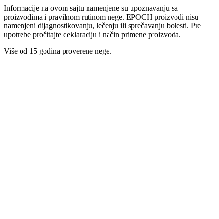
Informacije na ovom sajtu namenjene su upoznavanju sa
proizvodima i pravilnom rutinom nege. EPOCH proizvodi nisu
namenjeni dijagnostikovanju, lečenju ili sprečavanju bolesti. Pre
upotrebe pročitajte deklaraciju i način primene proizvoda.
Više od 15 godina proverene nege.