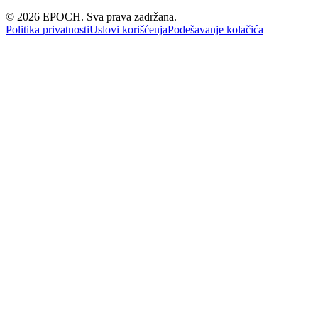
©
2026
EPOCH. Sva prava zadržana.
Politika privatnosti
Uslovi korišćenja
Podešavanje kolačića