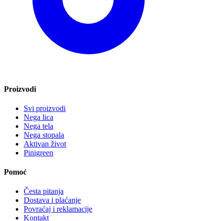
Proizvodi
Svi proizvodi
Nega lica
Nega tela
Nega stopala
Aktivan život
Pinigreen
Pomoć
Česta pitanja
Dostava i plaćanje
Povraćaj i reklamacije
Kontakt