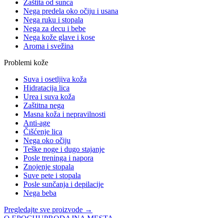
Zaštita od sunca
Nega predela oko očiju i usana
Nega ruku i stopala
Nega za decu i bebe
Nega kože glave i kose
Aroma i svežina
Problemi kože
Suva i osetljiva koža
Hidratacija lica
Urea i suva koža
Zaštitna nega
Masna koža i nepravilnosti
Anti-age
Čišćenje lica
Nega oko očiju
Teške noge i dugo stajanje
Posle treninga i napora
Znojenje stopala
Suve pete i stopala
Posle sunčanja i depilacije
Nega beba
Pregledajte sve proizvode →