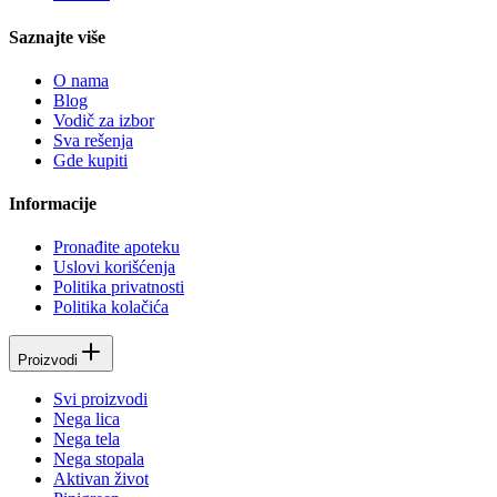
Saznajte više
O nama
Blog
Vodič za izbor
Sva rešenja
Gde kupiti
Informacije
Pronađite apoteku
Uslovi korišćenja
Politika privatnosti
Politika kolačića
Proizvodi
Svi proizvodi
Nega lica
Nega tela
Nega stopala
Aktivan život