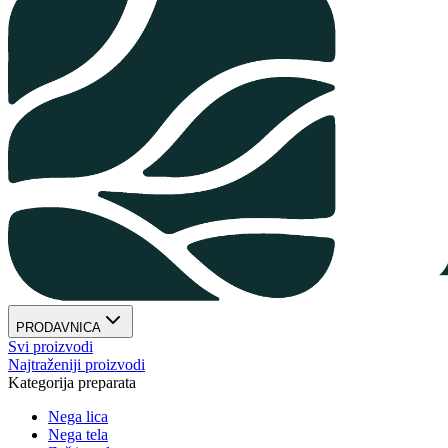
PRODAVNICA
Svi proizvodi
Najtraženiji proizvodi
Kategorija preparata
Nega lica
Nega tela