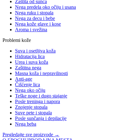
Zaštita od sunca
Nega predela oko očiju i usana
Nega ruku i stopala
Nega za decu i bebe
Nega kože glave i kose
Aroma i svežina
Problemi kože
Suva i osetljiva koža
Hidratacija lica
Urea i suva koža
Zaštitna nega
Masna koža i nepravilnosti
Anti-age
Čišćenje lica
Nega oko očiju
Teške noge i dugo stajanje
Posle treninga i napora
Znojenje stopala
Suve pete i stopala
Posle sunčanja i depilacije
Nega beba
Pregledajte sve proizvode →