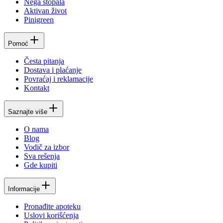
Nega stopala
Aktivan život
Pinigreen
Pomoć
Česta pitanja
Dostava i plaćanje
Povraćaj i reklamacije
Kontakt
Saznajte više
O nama
Blog
Vodič za izbor
Sva rešenja
Gde kupiti
Informacije
Pronađite apoteku
Uslovi korišćenja