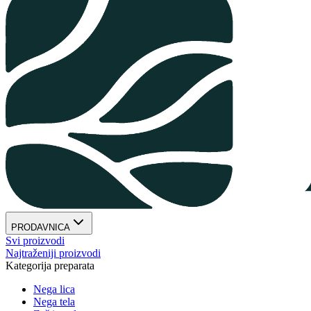
PRODAVNICA
Svi proizvodi
Najtraženiji proizvodi
Kategorija preparata
Nega lica
Nega tela