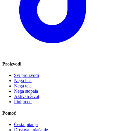
Proizvodi
Svi proizvodi
Nega lica
Nega tela
Nega stopala
Aktivan život
Pinigreen
Pomoć
Česta pitanja
Dostava i plaćanje