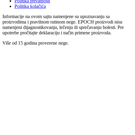
Politika privatnosti
Politika kolačića
Informacije na ovom sajtu namenjene su upoznavanju sa
proizvodima i pravilnom rutinom nege. EPOCH proizvodi nisu
namenjeni dijagnostikovanju, lečenju ili sprečavanju bolesti. Pre
upotrebe pročitajte deklaraciju i način primene proizvoda.
Više od 15 godina proverene nege.