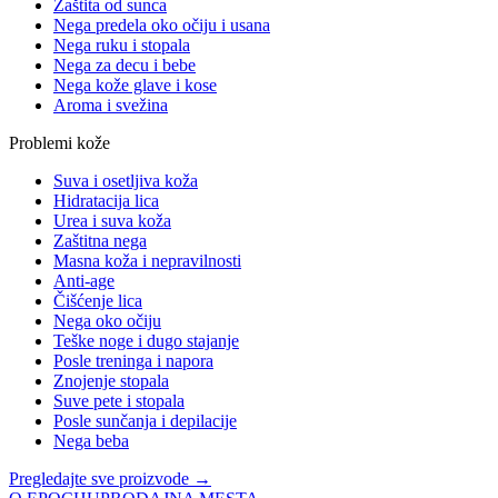
Zaštita od sunca
Nega predela oko očiju i usana
Nega ruku i stopala
Nega za decu i bebe
Nega kože glave i kose
Aroma i svežina
Problemi kože
Suva i osetljiva koža
Hidratacija lica
Urea i suva koža
Zaštitna nega
Masna koža i nepravilnosti
Anti-age
Čišćenje lica
Nega oko očiju
Teške noge i dugo stajanje
Posle treninga i napora
Znojenje stopala
Suve pete i stopala
Posle sunčanja i depilacije
Nega beba
Pregledajte sve proizvode →