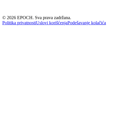
©
2026
EPOCH. Sva prava zadržana.
Politika privatnosti
Uslovi korišćenja
Podešavanje kolačića