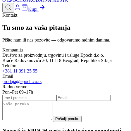
O EPOCHU
PRODAJNA MESTA
Kupi
Kontakt
Tu smo za vaša pitanja
Pišite nam ili nas pozovite — odgovaramo radnim danima.
Kompanija
Društvo za proizvodnju, trgovinu i usluge Epoch d.o.o.
Braće Radovanovića 30, 11 118 Beograd, Republika Srbija
Telefon
+381 11 391 25 55
Email
prodaja@epoch.co.rs
Radno vreme
Pon–Pet 09–17h
Pošalji poruku
Novosti iz EPOCH sveta i ekskluzivne pogodnosti