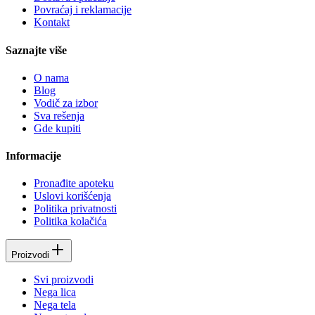
Povraćaj i reklamacije
Kontakt
Saznajte više
O nama
Blog
Vodič za izbor
Sva rešenja
Gde kupiti
Informacije
Pronađite apoteku
Uslovi korišćenja
Politika privatnosti
Politika kolačića
Proizvodi
Svi proizvodi
Nega lica
Nega tela