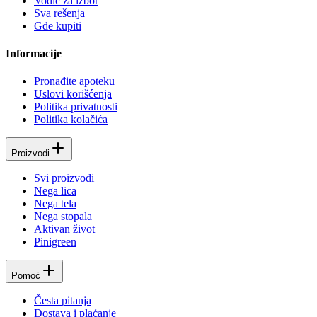
Vodič za izbor
Sva rešenja
Gde kupiti
Informacije
Pronađite apoteku
Uslovi korišćenja
Politika privatnosti
Politika kolačića
Proizvodi
Svi proizvodi
Nega lica
Nega tela
Nega stopala
Aktivan život
Pinigreen
Pomoć
Česta pitanja
Dostava i plaćanje