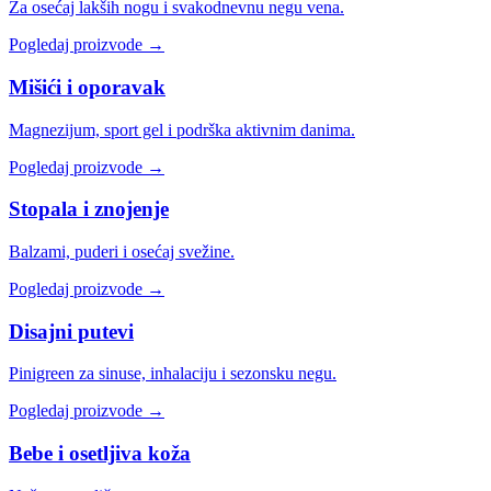
Za osećaj lakših nogu i svakodnevnu negu vena.
Pogledaj proizvode →
Mišići i oporavak
Magnezijum, sport gel i podrška aktivnim danima.
Pogledaj proizvode →
Stopala i znojenje
Balzami, puderi i osećaj svežine.
Pogledaj proizvode →
Disajni putevi
Pinigreen za sinuse, inhalaciju i sezonsku negu.
Pogledaj proizvode →
Bebe i osetljiva koža