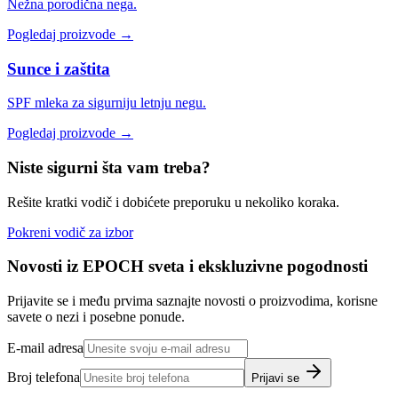
Nežna porodična nega.
Pogledaj proizvode →
Sunce i zaštita
SPF mleka za sigurniju letnju negu.
Pogledaj proizvode →
Niste sigurni šta vam treba?
Rešite kratki vodič i dobićete preporuku u nekoliko koraka.
Pokreni vodič za izbor
Novosti iz EPOCH sveta i ekskluzivne pogodnosti
Prijavite se i među prvima saznajte novosti o proizvodima, korisne
savete o nezi i posebne ponude.
E-mail adresa
Broj telefona
Prijavi se