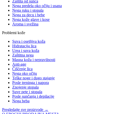
Zaštita od sunca
Nega predela oko očiju i usana
Nega ruku i stopala
Nega za decu i bebe
Nega kože glave i kose
Aroma i svežina
Problemi kože
Suva i osetljiva koža
Hidratacija lica
Urea i suva koža
Zaštitna nega
Masna koža i nepravilnosti
Anti-age
Čišćenje lica
Nega oko očiju
Teške noge i dugo stajanje
Posle treninga i napora
Znojenje stopala
Suve pete i stopala
Posle sunčanja i depilacije
Nega beba
Pregledajte sve proizvode →