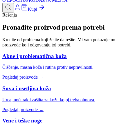
O EPOCHU
PRODAJNA MESTA
Kupi
Rešenja
Pronađite proizvod prema potrebi
Krenite od problema koji želite da rešite. Mi vam pokazujemo
proizvode koji odgovaraju toj potrebi.
Akne i problematična koža
Čišćenje, masna koža i rutina protiv nepravilnosti.
Pogledaj proizvode →
Suva i osetljiva koža
Urea, noćurak i zaštita za kožu kojoj treba obnova.
Pogledaj proizvode →
Vene i teške noge