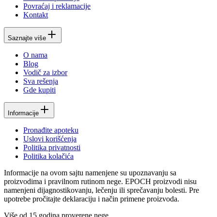
Povraćaj i reklamacije
Kontakt
Saznajte više
O nama
Blog
Vodič za izbor
Sva rešenja
Gde kupiti
Informacije
Pronađite apoteku
Uslovi korišćenja
Politika privatnosti
Politika kolačića
Informacije na ovom sajtu namenjene su upoznavanju sa
proizvodima i pravilnom rutinom nege. EPOCH proizvodi nisu
namenjeni dijagnostikovanju, lečenju ili sprečavanju bolesti. Pre
upotrebe pročitajte deklaraciju i način primene proizvoda.
Više od 15 godina proverene nege.