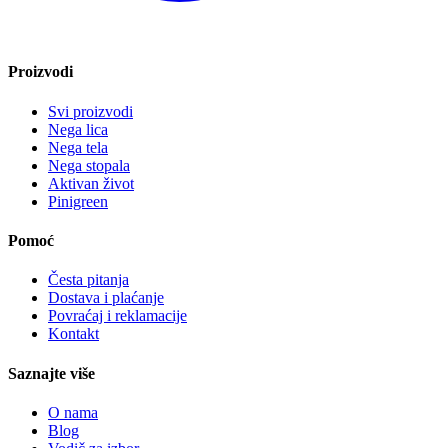
Proizvodi
Svi proizvodi
Nega lica
Nega tela
Nega stopala
Aktivan život
Pinigreen
Pomoć
Česta pitanja
Dostava i plaćanje
Povraćaj i reklamacije
Kontakt
Saznajte više
O nama
Blog