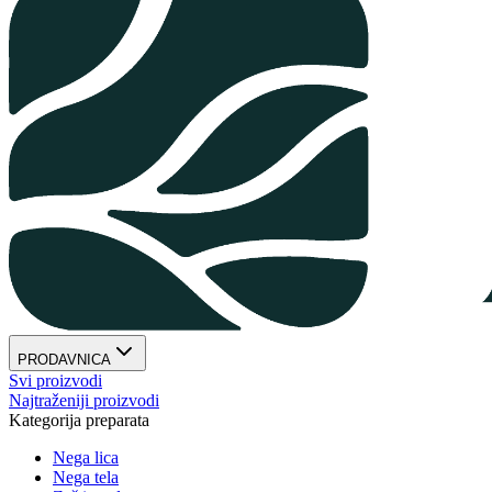
PRODAVNICA
Svi proizvodi
Najtraženiji proizvodi
Kategorija preparata
Nega lica
Nega tela