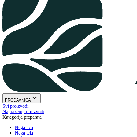
PRODAVNICA
Svi proizvodi
Najtraženiji proizvodi
Kategorija preparata
Nega lica
Nega tela