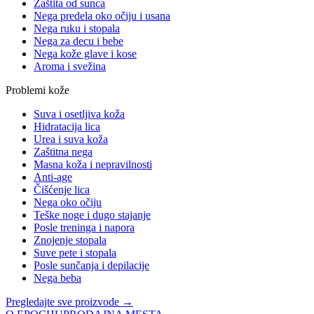
Zaštita od sunca
Nega predela oko očiju i usana
Nega ruku i stopala
Nega za decu i bebe
Nega kože glave i kose
Aroma i svežina
Problemi kože
Suva i osetljiva koža
Hidratacija lica
Urea i suva koža
Zaštitna nega
Masna koža i nepravilnosti
Anti-age
Čišćenje lica
Nega oko očiju
Teške noge i dugo stajanje
Posle treninga i napora
Znojenje stopala
Suve pete i stopala
Posle sunčanja i depilacije
Nega beba
Pregledajte sve proizvode →