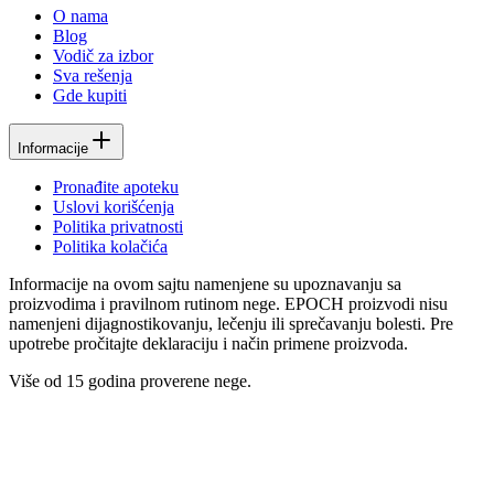
O nama
Blog
Vodič za izbor
Sva rešenja
Gde kupiti
Informacije
Pronađite apoteku
Uslovi korišćenja
Politika privatnosti
Politika kolačića
Informacije na ovom sajtu namenjene su upoznavanju sa
proizvodima i pravilnom rutinom nege. EPOCH proizvodi nisu
namenjeni dijagnostikovanju, lečenju ili sprečavanju bolesti. Pre
upotrebe pročitajte deklaraciju i način primene proizvoda.
Više od 15 godina proverene nege.