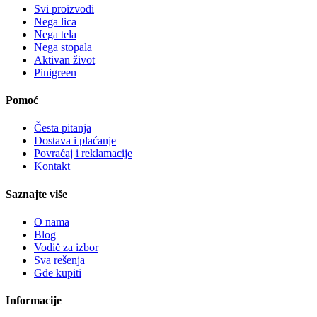
Svi proizvodi
Nega lica
Nega tela
Nega stopala
Aktivan život
Pinigreen
Pomoć
Česta pitanja
Dostava i plaćanje
Povraćaj i reklamacije
Kontakt
Saznajte više
O nama
Blog
Vodič za izbor
Sva rešenja
Gde kupiti
Informacije