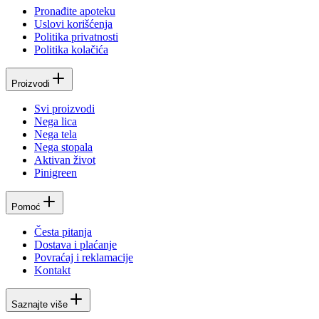
Pronađite apoteku
Uslovi korišćenja
Politika privatnosti
Politika kolačića
Proizvodi
Svi proizvodi
Nega lica
Nega tela
Nega stopala
Aktivan život
Pinigreen
Pomoć
Česta pitanja
Dostava i plaćanje
Povraćaj i reklamacije
Kontakt
Saznajte više